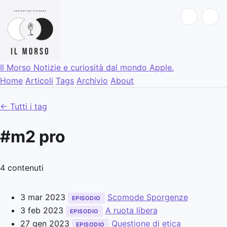
Il Morso
Notizie e curiosità dal mondo Apple.
Home
Articoli
Tags
Archivio
About
← Tutti i tag
#m2 pro
4 contenuti
3 mar 2023
Scomode Sporgenze
EPISODIO
3 feb 2023
A ruota libera
EPISODIO
27 gen 2023
Questione di etica
EPISODIO