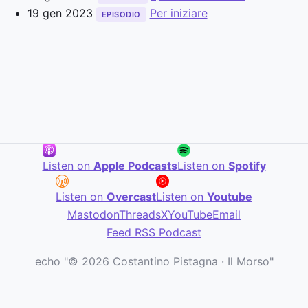
19 gen 2023
Per iniziare
EPISODIO
Listen on
Apple Podcasts
Listen on
Spotify
Listen on
Overcast
Listen on
Youtube
Mastodon
Threads
X
YouTube
Email
Feed RSS Podcast
echo "© 2026 Costantino Pistagna · Il Morso"