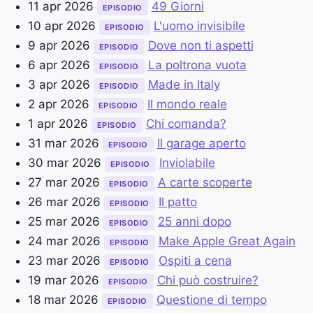
11 apr 2026
49 Giorni
EPISODIO
10 apr 2026
L'uomo invisibile
EPISODIO
9 apr 2026
Dove non ti aspetti
EPISODIO
6 apr 2026
La poltrona vuota
EPISODIO
3 apr 2026
Made in Italy
EPISODIO
2 apr 2026
Il mondo reale
EPISODIO
1 apr 2026
Chi comanda?
EPISODIO
31 mar 2026
Il garage aperto
EPISODIO
30 mar 2026
Inviolabile
EPISODIO
27 mar 2026
A carte scoperte
EPISODIO
26 mar 2026
Il patto
EPISODIO
25 mar 2026
25 anni dopo
EPISODIO
24 mar 2026
Make Apple Great Again
EPISODIO
23 mar 2026
Ospiti a cena
EPISODIO
19 mar 2026
Chi può costruire?
EPISODIO
18 mar 2026
Questione di tempo
EPISODIO