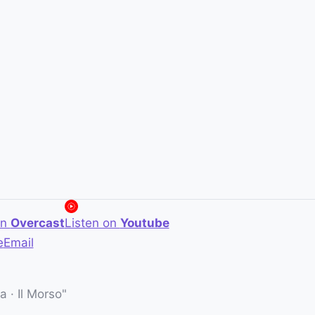
on
Overcast
Listen on
Youtube
e
Email
 · Il Morso"