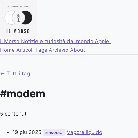
Il Morso
Notizie e curiosità dal mondo Apple.
Home
Articoli
Tags
Archivio
About
← Tutti i tag
#modem
5 contenuti
19 giu 2025
Vapore liquido
EPISODIO