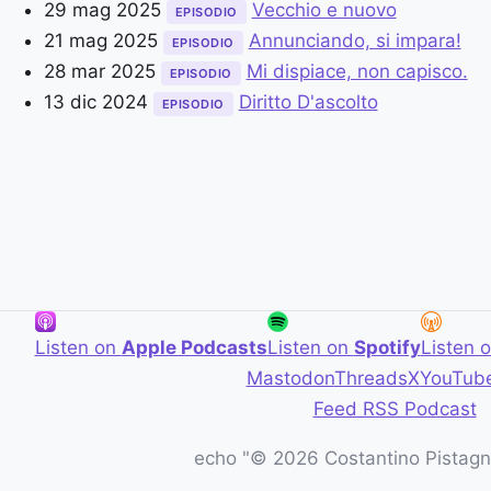
29 mag 2025
Vecchio e nuovo
EPISODIO
21 mag 2025
Annunciando, si impara!
EPISODIO
28 mar 2025
Mi dispiace, non capisco.
EPISODIO
13 dic 2024
Diritto D'ascolto
EPISODIO
Listen on
Apple Podcasts
Listen on
Spotify
Listen 
Mastodon
Threads
X
YouTub
Feed RSS Podcast
echo "© 2026 Costantino Pistagna