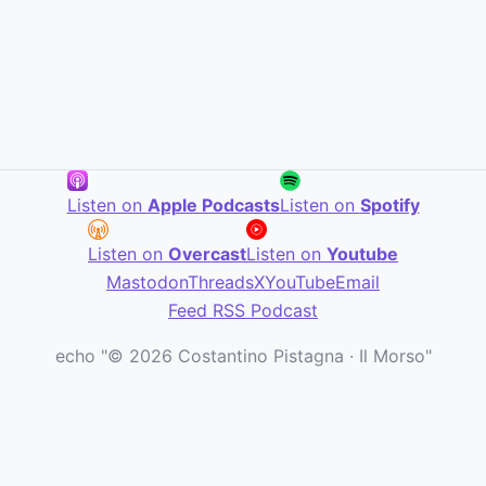
Listen on
Apple Podcasts
Listen on
Spotify
Listen on
Overcast
Listen on
Youtube
Mastodon
Threads
X
YouTube
Email
Feed RSS Podcast
echo "© 2026 Costantino Pistagna · Il Morso"