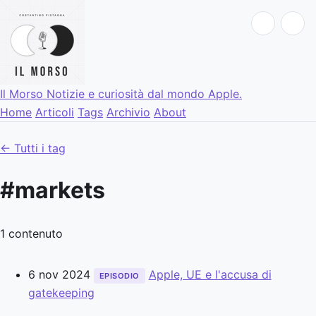
Il Morso
Notizie e curiosità dal mondo Apple.
Home
Articoli
Tags
Archivio
About
← Tutti i tag
#markets
1 contenuto
6 nov 2024
Apple, UE e l'accusa di
EPISODIO
gatekeeping