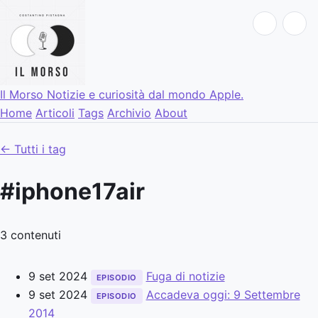
Il Morso
Notizie e curiosità dal mondo Apple.
Home
Articoli
Tags
Archivio
About
← Tutti i tag
#iphone17air
3 contenuti
9 set 2024
Fuga di notizie
EPISODIO
9 set 2024
Accadeva oggi: 9 Settembre
EPISODIO
2014