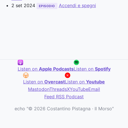
2 set 2024
Accendi e spegni
EPISODIO
Listen on
Apple Podcasts
Listen on
Spotify
Listen on
Overcast
Listen on
Youtube
Mastodon
Threads
X
YouTube
Email
Feed RSS Podcast
echo "© 2026 Costantino Pistagna · Il Morso"