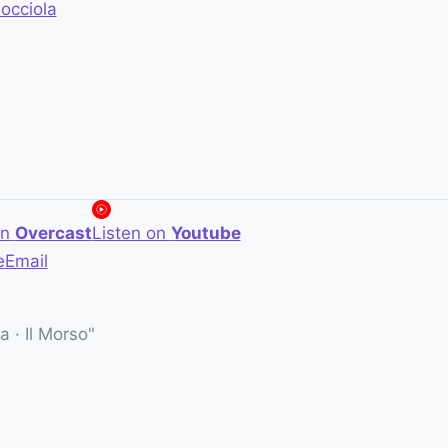
iocciola
on
Overcast
Listen on
Youtube
e
Email
 · Il Morso"