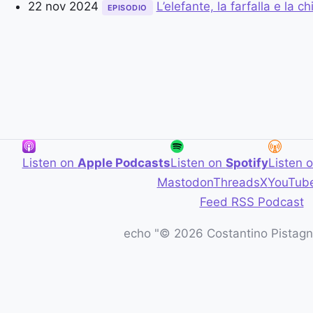
22 nov 2024
L’elefante, la farfalla e la ch
EPISODIO
Listen on
Apple Podcasts
Listen on
Spotify
Listen 
Mastodon
Threads
X
YouTub
Feed RSS Podcast
echo "© 2026 Costantino Pistagna