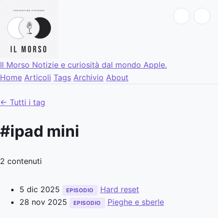
Il Morso
Notizie e curiosità dal mondo Apple.
Home
Articoli
Tags
Archivio
About
← Tutti i tag
#ipad mini
2 contenuti
5 dic 2025
Hard reset
EPISODIO
28 nov 2025
Pieghe e sberle
EPISODIO