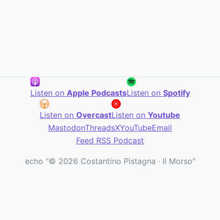
Listen on
Apple Podcasts
Listen on
Spotify
Listen on
Overcast
Listen on
Youtube
Mastodon
Threads
X
YouTube
Email
Feed RSS Podcast
echo "© 2026 Costantino Pistagna · Il Morso"