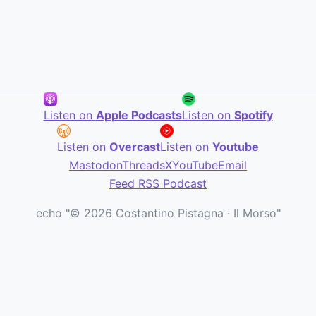
Listen on
Apple Podcasts
Listen on
Spotify
Listen on
Overcast
Listen on
Youtube
Mastodon
Threads
X
YouTube
Email
Feed RSS Podcast
echo "© 2026 Costantino Pistagna · Il Morso"