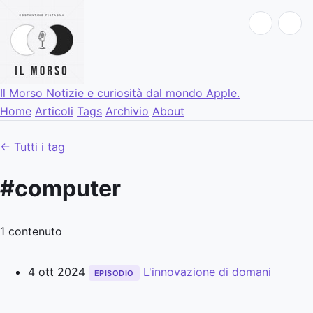
Il Morso
Notizie e curiosità dal mondo Apple.
Home
Articoli
Tags
Archivio
About
← Tutti i tag
#computer
1 contenuto
4 ott 2024
L'innovazione di domani
EPISODIO