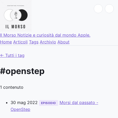
Il Morso
Notizie e curiosità dal mondo Apple.
Home
Articoli
Tags
Archivio
About
← Tutti i tag
#openstep
1 contenuto
30 mag 2022
Morsi dal passato -
EPISODIO
OpenStep