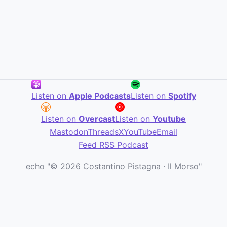
Listen on
Apple Podcasts
Listen on
Spotify
Listen on
Overcast
Listen on
Youtube
Mastodon
Threads
X
YouTube
Email
Feed RSS Podcast
echo "© 2026 Costantino Pistagna · Il Morso"