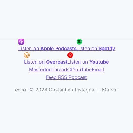
Listen on
Apple Podcasts
Listen on
Spotify
Listen on
Overcast
Listen on
Youtube
Mastodon
Threads
X
YouTube
Email
Feed RSS Podcast
echo "© 2026 Costantino Pistagna · Il Morso"