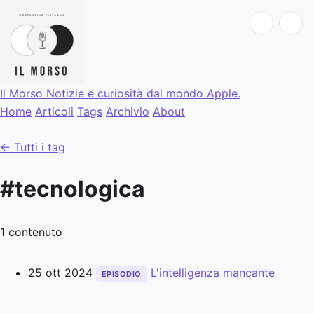
Il Morso
Notizie e curiosità dal mondo Apple.
Home
Articoli
Tags
Archivio
About
← Tutti i tag
#tecnologica
1 contenuto
25 ott 2024
L'intelligenza mancante
EPISODIO