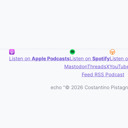
Listen on
Apple Podcasts
Listen on
Spotify
Listen 
Mastodon
Threads
X
YouTub
Feed RSS Podcast
echo "© 2026 Costantino Pistagna