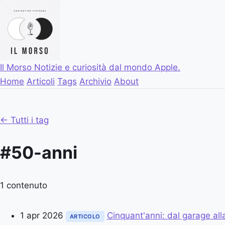
Il Morso
Notizie e curiosità dal mondo Apple.
Home
Articoli
Tags
Archivio
About
← Tutti i tag
#50-anni
1 contenuto
1 apr 2026
Cinquant'anni: dal garage all
ARTICOLO