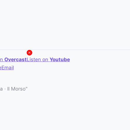
on
Overcast
Listen on
Youtube
e
Email
 · Il Morso"