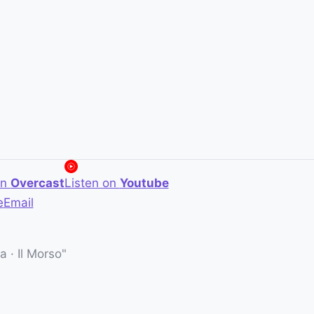
on
Overcast
Listen on
Youtube
e
Email
 · Il Morso"