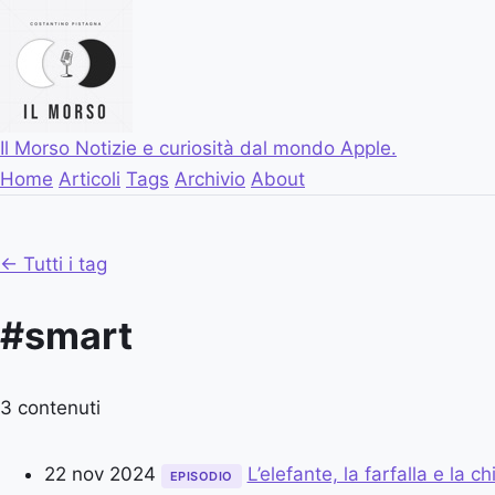
Il Morso
Notizie e curiosità dal mondo Apple.
Home
Articoli
Tags
Archivio
About
← Tutti i tag
#smart
3 contenuti
22 nov 2024
L’elefante, la farfalla e la ch
EPISODIO