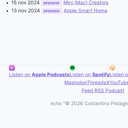
15 nov 2024
Mini (Mac) Creators
EPISODIO
13 nov 2024
Apple Smart Home
EPISODIO
Listen on
Apple Podcasts
Listen on
Spotify
Listen 
Mastodon
Threads
X
YouTub
Feed RSS Podcast
echo "© 2026 Costantino Pistagna