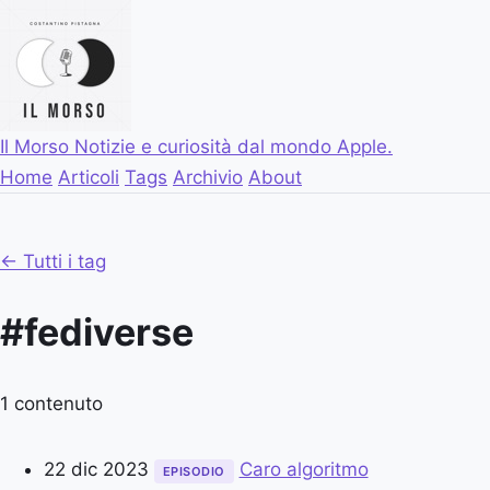
Il Morso
Notizie e curiosità dal mondo Apple.
Home
Articoli
Tags
Archivio
About
← Tutti i tag
#fediverse
1 contenuto
22 dic 2023
Caro algoritmo
EPISODIO