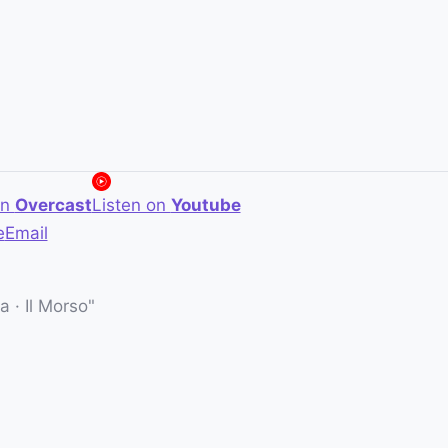
on
Overcast
Listen on
Youtube
e
Email
 · Il Morso"