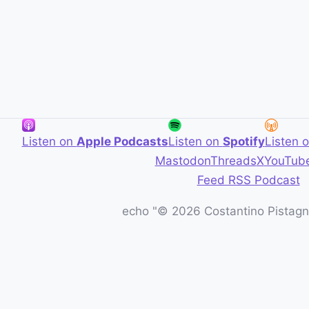
Listen on
Apple Podcasts
Listen on
Spotify
Listen 
Mastodon
Threads
X
YouTub
Feed RSS Podcast
echo "© 2026 Costantino Pistagna