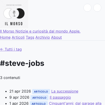
Il Morso
Notizie e curiosità dal mondo Apple.
Home
Articoli
Tags
Archivio
About
← Tutti i tag
#steve-jobs
3 contenuti
21 apr 2026
La successione
ARTICOLO
9 apr 2026
Il passaggio
ARTICOLO
1 apr 2026
Cinquant'anni: dal garage alla
ARTICOLO