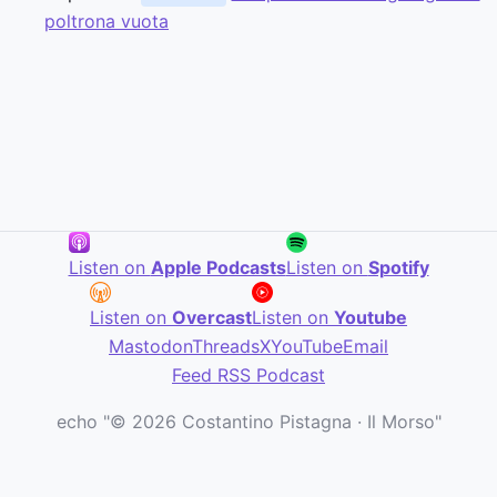
poltrona vuota
Listen on
Apple Podcasts
Listen on
Spotify
Listen on
Overcast
Listen on
Youtube
Mastodon
Threads
X
YouTube
Email
Feed RSS Podcast
echo "© 2026 Costantino Pistagna · Il Morso"