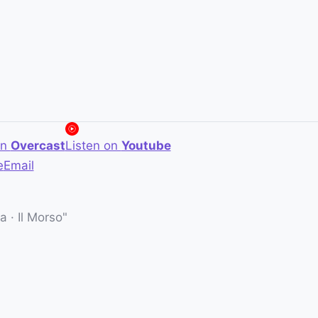
on
Overcast
Listen on
Youtube
e
Email
 · Il Morso"