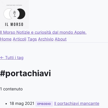
Il Morso
Notizie e curiosità dal mondo Apple.
Home
Articoli
Tags
Archivio
About
← Tutti i tag
#portachiavi
1 contenuto
18 mag 2021
Il portachiavi mancante
EPISODIO