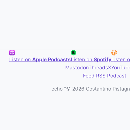
Listen on
Apple Podcasts
Listen on
Spotify
Listen 
Mastodon
Threads
X
YouTub
Feed RSS Podcast
echo "© 2026 Costantino Pistagna