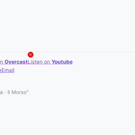
on
Overcast
Listen on
Youtube
e
Email
 · Il Morso"