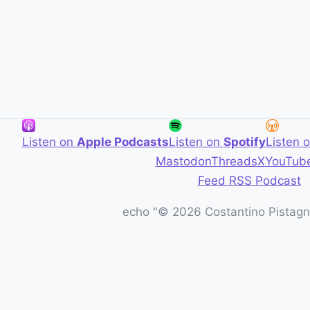
Listen on
Apple Podcasts
Listen on
Spotify
Listen 
Mastodon
Threads
X
YouTub
Feed RSS Podcast
echo "© 2026 Costantino Pistagna