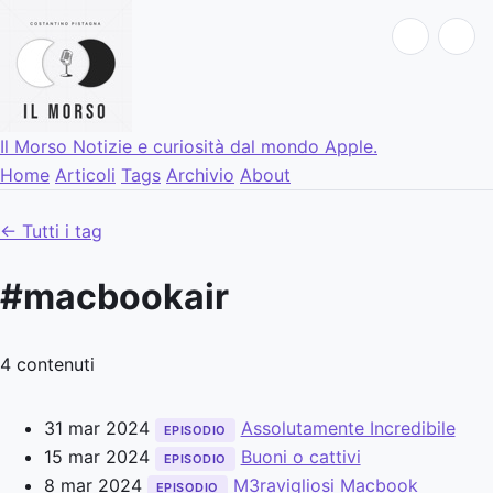
Il Morso
Notizie e curiosità dal mondo Apple.
Home
Articoli
Tags
Archivio
About
← Tutti i tag
#macbookair
4 contenuti
31 mar 2024
Assolutamente Incredibile
EPISODIO
15 mar 2024
Buoni o cattivi
EPISODIO
8 mar 2024
M3ravigliosi Macbook
EPISODIO