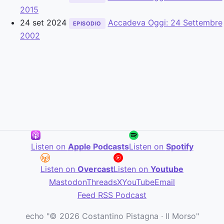
2015
24 set 2024
Accadeva Oggi: 24 Settembre
EPISODIO
2002
Listen on
Apple Podcasts
Listen on
Spotify
Listen on
Overcast
Listen on
Youtube
Mastodon
Threads
X
YouTube
Email
Feed RSS Podcast
echo "© 2026 Costantino Pistagna · Il Morso"