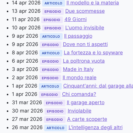
14 apr 2026
Il modello e la materia
ARTICOLO
13 apr 2026
Due scommesse
EPISODIO
11 apr 2026
49 Giorni
EPISODIO
10 apr 2026
L'uomo invisibile
EPISODIO
9 apr 2026
Il passaggio
ARTICOLO
9 apr 2026
Dove non ti aspetti
EPISODIO
8 apr 2026
La fortezza e lo spyware
ARTICOLO
6 apr 2026
La poltrona vuota
EPISODIO
3 apr 2026
Made in Italy
EPISODIO
2 apr 2026
Il mondo reale
EPISODIO
1 apr 2026
Cinquant'anni: dal garage all
ARTICOLO
1 apr 2026
Chi comanda?
EPISODIO
31 mar 2026
Il garage aperto
EPISODIO
30 mar 2026
Inviolabile
EPISODIO
27 mar 2026
A carte scoperte
EPISODIO
26 mar 2026
L'intelligenza degli altri
ARTICOLO