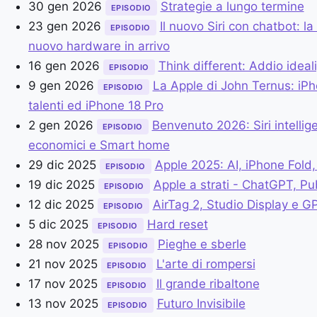
30 gen 2026
Strategie a lungo termine
EPISODIO
23 gen 2026
Il nuovo Siri con chatbot: la
EPISODIO
nuovo hardware in arrivo
16 gen 2026
Think different: Addio idea
EPISODIO
9 gen 2026
La Apple di John Ternus: iPh
EPISODIO
talenti ed iPhone 18 Pro
2 gen 2026
Benvenuto 2026: Siri intelli
EPISODIO
economici e Smart home
29 dic 2025
Apple 2025: AI, iPhone Fold, 
EPISODIO
19 dic 2025
Apple a strati - ChatGPT, Pu
EPISODIO
12 dic 2025
AirTag 2, Studio Display e G
EPISODIO
5 dic 2025
Hard reset
EPISODIO
28 nov 2025
Pieghe e sberle
EPISODIO
21 nov 2025
L'arte di rompersi
EPISODIO
17 nov 2025
Il grande ribaltone
EPISODIO
13 nov 2025
Futuro Invisibile
EPISODIO