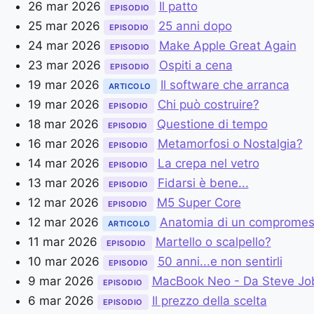
26 mar 2026
Il patto
EPISODIO
25 mar 2026
25 anni dopo
EPISODIO
24 mar 2026
Make Apple Great Again
EPISODIO
23 mar 2026
Ospiti a cena
EPISODIO
19 mar 2026
Il software che arranca
ARTICOLO
19 mar 2026
Chi può costruire?
EPISODIO
18 mar 2026
Questione di tempo
EPISODIO
16 mar 2026
Metamorfosi o Nostalgia?
EPISODIO
14 mar 2026
La crepa nel vetro
EPISODIO
13 mar 2026
Fidarsi è bene...
EPISODIO
12 mar 2026
M5 Super Core
EPISODIO
12 mar 2026
Anatomia di un comprome
ARTICOLO
11 mar 2026
Martello o scalpello?
EPISODIO
10 mar 2026
50 anni...e non sentirli
EPISODIO
9 mar 2026
MacBook Neo - Da Steve Jo
EPISODIO
6 mar 2026
Il prezzo della scelta
EPISODIO