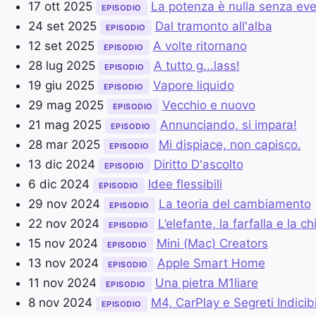
17 ott 2025
La potenza è nulla senza ev
EPISODIO
24 set 2025
Dal tramonto all'alba
EPISODIO
12 set 2025
A volte ritornano
EPISODIO
28 lug 2025
A tutto g...lass!
EPISODIO
19 giu 2025
Vapore liquido
EPISODIO
29 mag 2025
Vecchio e nuovo
EPISODIO
21 mag 2025
Annunciando, si impara!
EPISODIO
28 mar 2025
Mi dispiace, non capisco.
EPISODIO
13 dic 2024
Diritto D'ascolto
EPISODIO
6 dic 2024
Idee flessibili
EPISODIO
29 nov 2024
La teoria del cambiamento
EPISODIO
22 nov 2024
L’elefante, la farfalla e la ch
EPISODIO
15 nov 2024
Mini (Mac) Creators
EPISODIO
13 nov 2024
Apple Smart Home
EPISODIO
11 nov 2024
Una pietra M1liare
EPISODIO
8 nov 2024
M4, CarPlay e Segreti Indicibi
EPISODIO