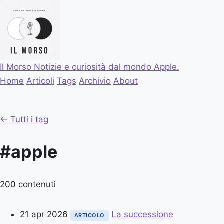
Il Morso
Notizie e curiosità dal mondo Apple.
Home
Articoli
Tags
Archivio
About
← Tutti i tag
#apple
200 contenuti
21 apr 2026
La successione
ARTICOLO