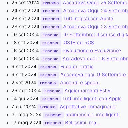
25 set 2024
Accadeva Oggi: 25 Settemb
EPISODIO
24 set 2024
Accadeva Oggi: 24 Settemb
EPISODIO
23 set 2024
Tutti registi con Apple
EPISODIO
23 set 2024
Accadeva Oggi: 23 Settemb
EPISODIO
19 set 2024
19 Settembre: Il sorriso digit
EPISODIO
18 set 2024
iOS18 ed RCS
EPISODIO
16 set 2024
Rivoluzione o Evoluzione?
EPISODIO
16 set 2024
Accadeva oggi: 16 Settembr
EPISODIO
9 set 2024
Fuga di notizie
EPISODIO
9 set 2024
Accadeva oggi: 9 Settembre
EPISODIO
2 set 2024
Accendi e spegni
EPISODIO
26 ago 2024
Aggiornamenti Estivi
EPISODIO
14 giu 2024
Tutti intelligenti con Apple
EPISODIO
7 giu 2024
Aspettative Immaginarie
EPISODIO
31 mag 2024
Ridimensioni intelligenti
EPISODIO
17 mag 2024
Bellissimi, ma...
EPISODIO