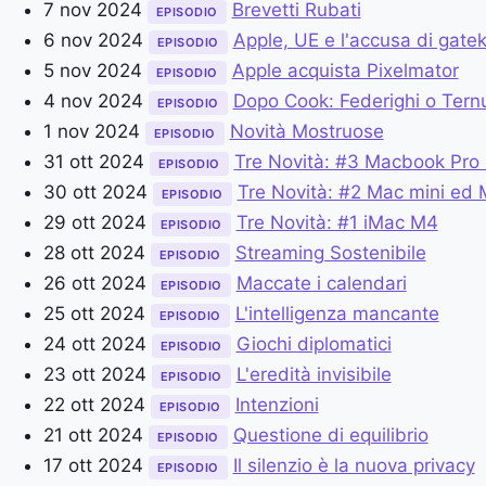
7 nov 2024
Brevetti Rubati
EPISODIO
6 nov 2024
Apple, UE e l'accusa di gate
EPISODIO
5 nov 2024
Apple acquista Pixelmator
EPISODIO
4 nov 2024
Dopo Cook: Federighi o Tern
EPISODIO
1 nov 2024
Novità Mostruose
EPISODIO
31 ott 2024
Tre Novità: #3 Macbook Pr
EPISODIO
30 ott 2024
Tre Novità: #2 Mac mini ed 
EPISODIO
29 ott 2024
Tre Novità: #1 iMac M4
EPISODIO
28 ott 2024
Streaming Sostenibile
EPISODIO
26 ott 2024
Maccate i calendari
EPISODIO
25 ott 2024
L'intelligenza mancante
EPISODIO
24 ott 2024
Giochi diplomatici
EPISODIO
23 ott 2024
L'eredità invisibile
EPISODIO
22 ott 2024
Intenzioni
EPISODIO
21 ott 2024
Questione di equilibrio
EPISODIO
17 ott 2024
Il silenzio è la nuova privacy
EPISODIO