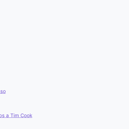
sso
bs a Tim Cook