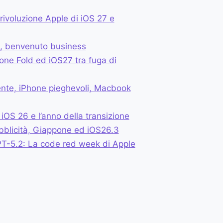
 rivoluzione Apple di iOS 27 e
li, benvenuto business
one Fold ed iOS27 tra fuga di
gente, iPhone pieghevoli, Macbook
iOS 26 e l’anno della transizione
bblicità, Giappone ed iOS26.3
PT-5.2: La code red week di Apple