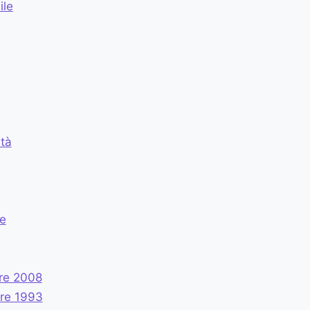
ile
tà
le
re 2008
re 1993