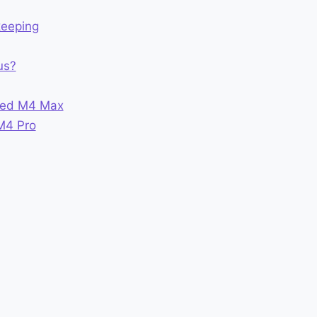
keeping
us?
o ed M4 Max
M4 Pro