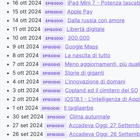
16 ott 2024
iPad Mini 7 - Potenza tascab
EPISODIO
15 ott 2024
Apple Pay
EPISODIO
14 ott 2024
Dalla russia con amore
EPISODIO
11 ott 2024
Libertà digitale
EPISODIO
10 ott 2024
300.000
EPISODIO
9 ott 2024
Google Maps
EPISODIO
8 ott 2024
La nascita di tutto
EPISODIO
7 ott 2024
Meno aggiornamenti, più quali
EPISODIO
5 ott 2024
Storie di giganti
EPISODIO
4 ott 2024
L'innovazione di domani
EPISODIO
3 ott 2024
Copland ed il cimitero dei SO
EPISODIO
2 ott 2024
iOS18.1 - L'intelligenza di App
EPISODIO
1 ott 2024
Il tagliaerbe
EPISODIO
30 set 2024
Clima autunnale
EPISODIO
27 set 2024
Accadeva Oggi: 27 Settemb
EPISODIO
26 set 2024
Accadeva Oggi: 26 Settemb
EPISODIO