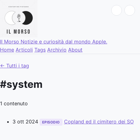
Il Morso
Notizie e curiosità dal mondo Apple.
Home
Articoli
Tags
Archivio
About
← Tutti i tag
#system
1 contenuto
3 ott 2024
Copland ed il cimitero dei SO
EPISODIO