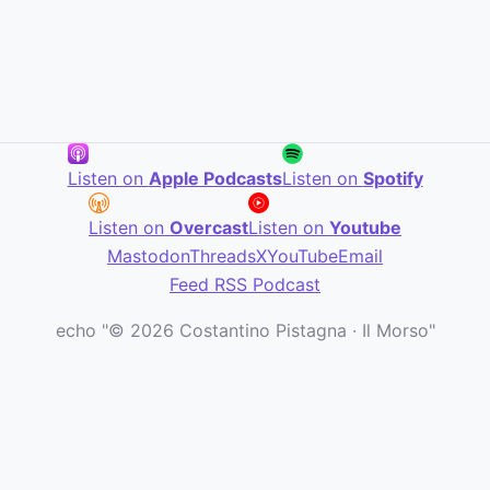
Listen on
Apple Podcasts
Listen on
Spotify
Listen on
Overcast
Listen on
Youtube
Mastodon
Threads
X
YouTube
Email
Feed RSS Podcast
echo "© 2026 Costantino Pistagna · Il Morso"