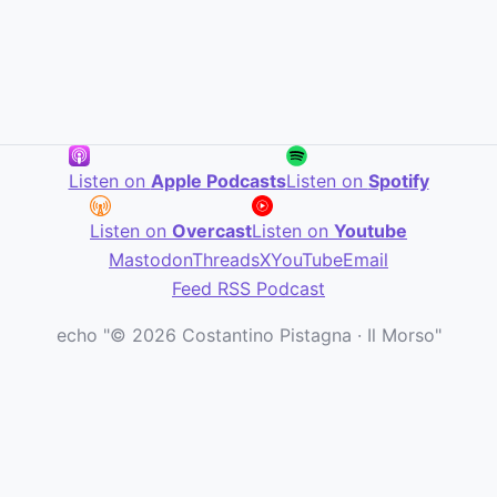
Listen on
Apple Podcasts
Listen on
Spotify
Listen on
Overcast
Listen on
Youtube
Mastodon
Threads
X
YouTube
Email
Feed RSS Podcast
echo "© 2026 Costantino Pistagna · Il Morso"