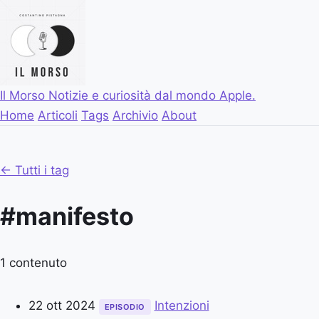
Il Morso
Notizie e curiosità dal mondo Apple.
Home
Articoli
Tags
Archivio
About
← Tutti i tag
#manifesto
1 contenuto
22 ott 2024
Intenzioni
EPISODIO