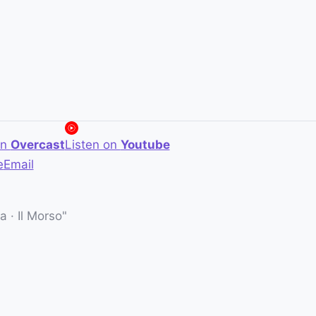
on
Overcast
Listen on
Youtube
e
Email
 · Il Morso"