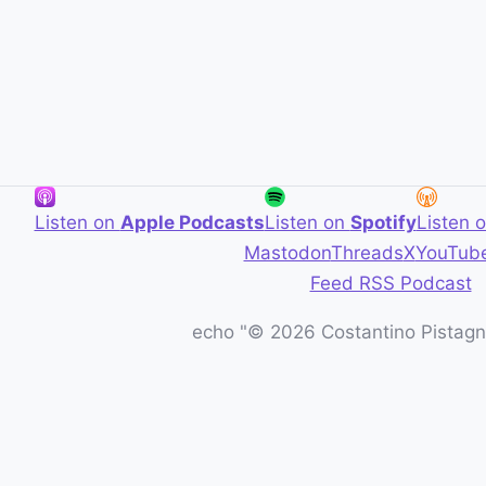
Listen on
Apple Podcasts
Listen on
Spotify
Listen 
Mastodon
Threads
X
YouTub
Feed RSS Podcast
echo "© 2026 Costantino Pistagna