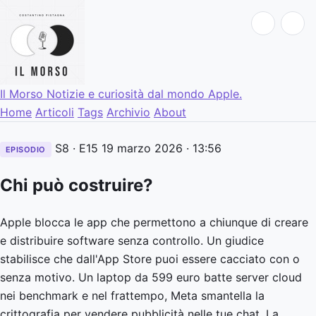
Il Morso
Notizie e curiosità dal mondo Apple.
Home
Articoli
Tags
Archivio
About
S8 · E15
19 marzo 2026
· 13:56
EPISODIO
Chi può costruire?
Apple blocca le app che permettono a chiunque di creare
e distribuire software senza controllo. Un giudice
stabilisce che dall'App Store puoi essere cacciato con o
senza motivo. Un laptop da 599 euro batte server cloud
nei benchmark e nel frattempo, Meta smantella la
crittografia per vendere pubblicità nelle tue chat. La