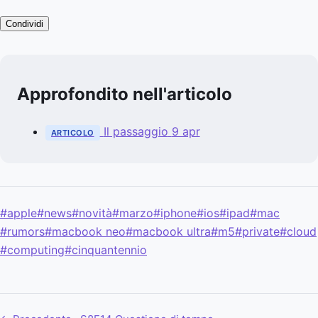
Condividi
Approfondito nell'articolo
Il passaggio
9 apr
ARTICOLO
#apple
#news
#novità
#marzo
#iphone
#ios
#ipad
#mac
#rumors
#macbook neo
#macbook ultra
#m5
#private
#cloud
#computing
#cinquantennio