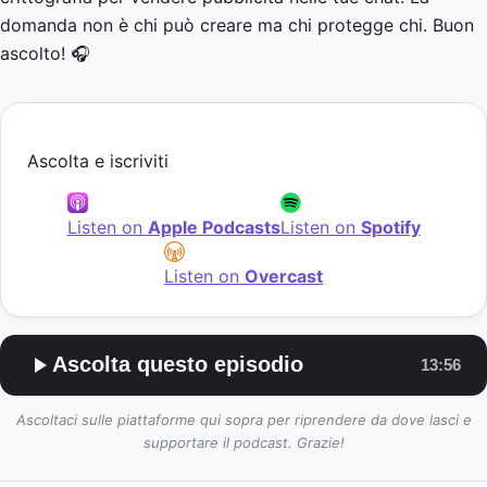
domanda non è chi può creare ma chi protegge chi. Buon
ascolto! 🎧
Ascolta e iscriviti
Listen on
Apple Podcasts
Listen on
Spotify
Listen on
Overcast
Ascolta questo episodio
13:56
Ascoltaci sulle piattaforme qui sopra per riprendere da dove lasci e
supportare il podcast. Grazie!