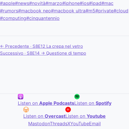
#apple
#news
#novità
#marzo
#iphone
#ios
#ipad
#mac
#rumors
#macbook neo
#macbook ultra
#m5
#private
#cloud
#computing
#cinquantennio
← Precedente · S8E12
La crepa nel vetro
Successivo · S8E14 →
Questione di tempo
Listen on
Apple Podcasts
Listen on
Spotify
Listen on
Overcast
Listen on
Youtube
Mastodon
Threads
X
YouTube
Email