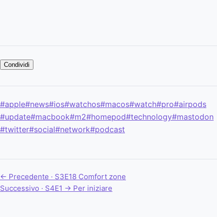
Condividi
#apple
#news
#ios
#watchos
#macos
#watch
#pro
#airpods
#update
#macbook
#m2
#homepod
#technology
#mastodon
#twitter
#social
#network
#podcast
← Precedente · S3E18
Comfort zone
Successivo · S4E1 →
Per iniziare