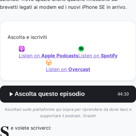
brevetti legati ai modem ed i nuovi iPhone SE in arrivo.
Ascolta e iscriviti
Listen on
Apple Podcasts
Listen on
Spotify
Listen on
Overcast
Ascolta questo episodio
44:10
Ascoltaci sulle piattaforme qui sopra per riprendere da dove lasci e
supportare il podcast. Grazie!
S
e volete scriverci: