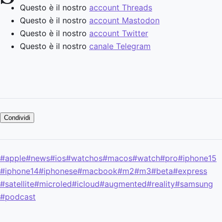
Questo è il nostro
account Threads
Questo è il nostro
account Mastodon
Questo è il nostro
account Twitter
Questo è il nostro
canale Telegram
Condividi
#apple
#news
#ios
#watchos
#macos
#watch
#pro
#iphone15
#iphone14
#iphonese
#macbook
#m2
#m3
#beta
#express
#satellite
#microled
#icloud
#augmented
#reality
#samsung
#podcast