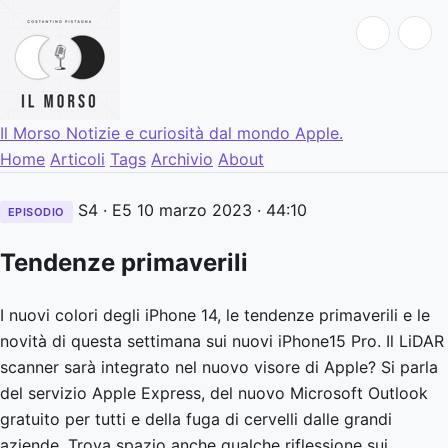
Il Morso
Notizie e curiosità dal mondo Apple.
Home
Articoli
Tags
Archivio
About
S4 · E5
10 marzo 2023
· 44:10
EPISODIO
Tendenze primaverili
I nuovi colori degli iPhone 14, le tendenze primaverili e le
novità di questa settimana sui nuovi iPhone15 Pro. Il LiDAR
scanner sarà integrato nel nuovo visore di Apple? Si parla
del servizio Apple Express, del nuovo Microsoft Outlook
gratuito per tutti e della fuga di cervelli dalle grandi
aziende. Trova spazio anche qualche riflessione sui