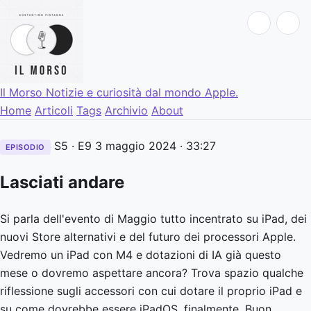
Il Morso
Notizie e curiosità dal mondo Apple.
Home
Articoli
Tags
Archivio
About
S5 · E9
3 maggio 2024
· 33:27
EPISODIO
Lasciati andare
Si parla dell'evento di Maggio tutto incentrato su iPad, dei
nuovi Store alternativi e del futuro dei processori Apple.
Vedremo un iPad con M4 e dotazioni di IA già questo
mese o dovremo aspettare ancora? Trova spazio qualche
riflessione sugli accessori con cui dotare il proprio iPad e
su come dovrebbe essere iPadOS, finalmente. Buon