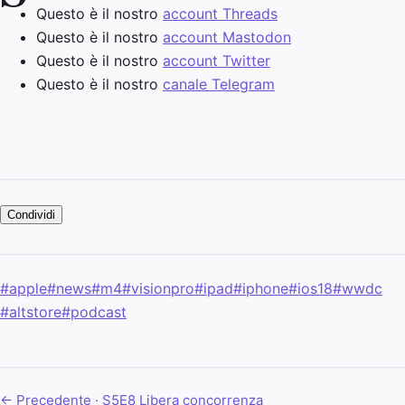
Questo è il nostro
account Threads
Questo è il nostro
account Mastodon
Questo è il nostro
account Twitter
Questo è il nostro
canale Telegram
Condividi
#apple
#news
#m4
#visionpro
#ipad
#iphone
#ios18
#wwdc
#altstore
#podcast
← Precedente · S5E8
Libera concorrenza