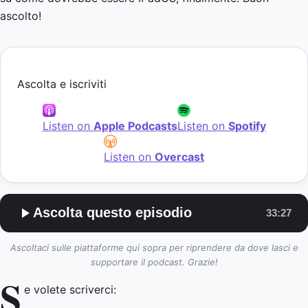
ascolto!
Ascolta e iscriviti
Listen on
Apple Podcasts
Listen on
Spotify
Listen on
Overcast
Ascolta questo episodio
33:27
Ascoltaci sulle piattaforme qui sopra per riprendere da dove lasci e
supportare il podcast. Grazie!
S
e volete scriverci: