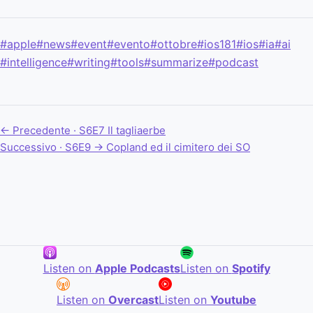
#apple
#news
#event
#evento
#ottobre
#ios181
#ios
#ia
#ai
#intelligence
#writing
#tools
#summarize
#podcast
← Precedente · S6E7
Il tagliaerbe
Successivo · S6E9 →
Copland ed il cimitero dei SO
Listen on
Apple Podcasts
Listen on
Spotify
Listen on
Overcast
Listen on
Youtube