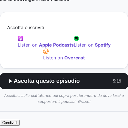
Ascolta e iscriviti
Listen on
Apple Podcasts
Listen on
Spotify
Listen on
Overcast
Ascolta questo episodio
5:19
Ascoltaci sulle piattaforme qui sopra per riprendere da dove lasci e
supportare il podcast. Grazie!
Condividi