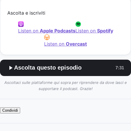
Ascolta e iscriviti
Listen on
Apple Podcasts
Listen on
Spotify
Listen on
Overcast
Ascolta questo episodio
7:31
Ascoltaci sulle piattaforme qui sopra per riprendere da dove lasci e
supportare il podcast. Grazie!
Condividi