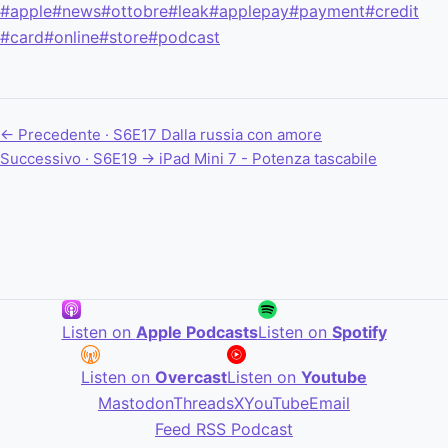
#apple
#news
#ottobre
#leak
#applepay
#payment
#credit
#card
#online
#store
#podcast
← Precedente · S6E17
Dalla russia con amore
Successivo · S6E19 →
iPad Mini 7 - Potenza tascabile
Listen on
Apple Podcasts
Listen on
Spotify
Listen on
Overcast
Listen on
Youtube
Mastodon
Threads
X
YouTube
Email
Feed RSS Podcast