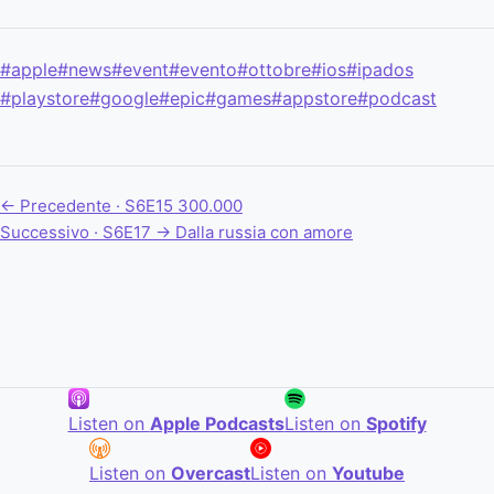
#apple
#news
#event
#evento
#ottobre
#ios
#ipados
#playstore
#google
#epic
#games
#appstore
#podcast
← Precedente · S6E15
300.000
Successivo · S6E17 →
Dalla russia con amore
Listen on
Apple Podcasts
Listen on
Spotify
Listen on
Overcast
Listen on
Youtube