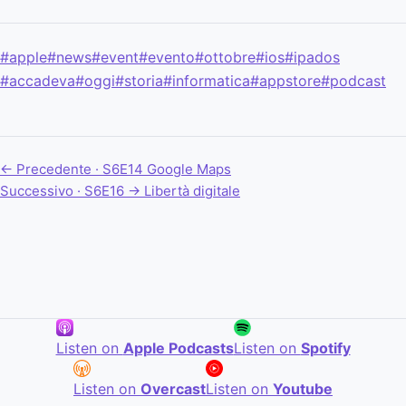
#apple
#news
#event
#evento
#ottobre
#ios
#ipados
#accadeva
#oggi
#storia
#informatica
#appstore
#podcast
← Precedente · S6E14
Google Maps
Successivo · S6E16 →
Libertà digitale
Listen on
Apple Podcasts
Listen on
Spotify
Listen on
Overcast
Listen on
Youtube