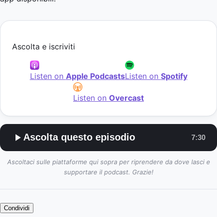
Ascolta e iscriviti
Listen on
Apple Podcasts
Listen on
Spotify
Listen on
Overcast
Ascolta questo episodio
7:30
Ascoltaci sulle piattaforme qui sopra per riprendere da dove lasci e
supportare il podcast. Grazie!
Condividi