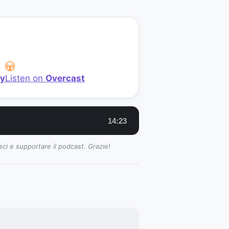
fy
Listen on
Overcast
14:23
sci e supportare il podcast. Grazie!