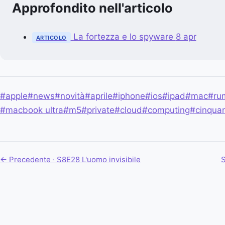
Approfondito nell'articolo
La fortezza e lo spyware
8 apr
ARTICOLO
#apple
#news
#novità
#aprile
#iphone
#ios
#ipad
#mac
#ru
#macbook ultra
#m5
#private
#cloud
#computing
#cinqua
← Precedente · S8E28
L'uomo invisibile
S