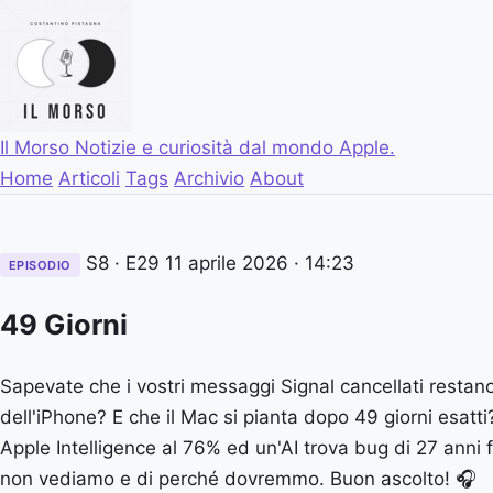
Il Morso
Notizie e curiosità dal mondo Apple.
Home
Articoli
Tags
Archivio
About
S8 · E29
11 aprile 2026
· 14:23
EPISODIO
49 Giorni
Sapevate che i vostri messaggi Signal cancellati restano
dell'iPhone? E che il Mac si pianta dopo 49 giorni esatti
Apple Intelligence al 76% ed un'AI trova bug di 27 anni 
non vediamo e di perché dovremmo. Buon ascolto! 🎧