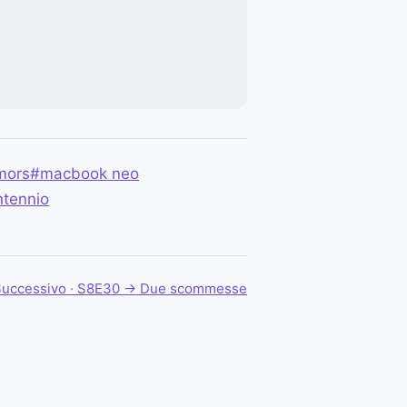
mors
#macbook neo
ntennio
uccessivo · S8E30 →
Due scommesse