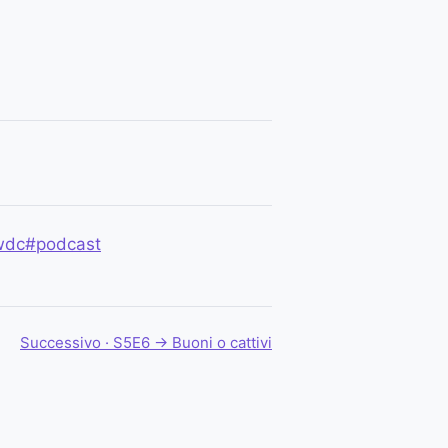
wdc
#podcast
Successivo · S5E6 →
Buoni o cattivi