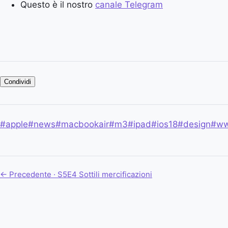
Questo è il nostro
canale Telegram
Condividi
#apple
#news
#macbookair
#m3
#ipad
#ios18
#design
#w
← Precedente · S5E4
Sottili mercificazioni