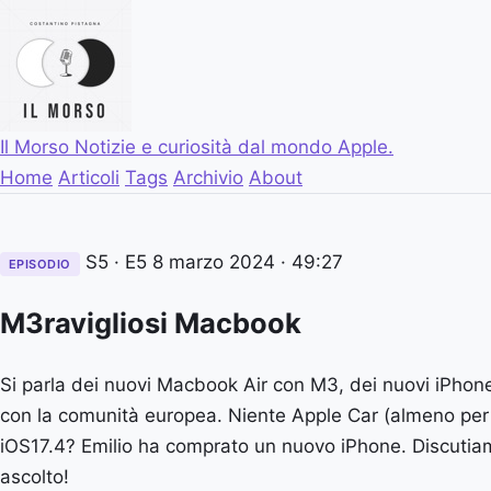
Il Morso
Notizie e curiosità dal mondo Apple.
Home
Articoli
Tags
Archivio
About
S5 · E5
8 marzo 2024
· 49:27
EPISODIO
M3ravigliosi Macbook
Si parla dei nuovi Macbook Air con M3, dei nuovi iPhone
con la comunità europea. Niente Apple Car (almeno per 
iOS17.4? Emilio ha comprato un nuovo iPhone. Discutia
ascolto!