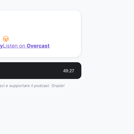
fy
Listen on
Overcast
49:27
sci e supportare il podcast. Grazie!