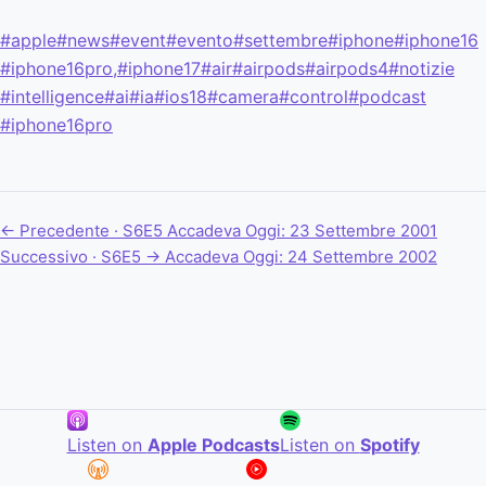
#apple
#news
#event
#evento
#settembre
#iphone
#iphone16
#iphone16pro,
#iphone17
#air
#airpods
#airpods4
#notizie
#intelligence
#ai
#ia
#ios18
#camera
#control
#podcast
#iphone16pro
← Precedente · S6E5
Accadeva Oggi: 23 Settembre 2001
Successivo · S6E5 →
Accadeva Oggi: 24 Settembre 2002
Listen on
Apple Podcasts
Listen on
Spotify