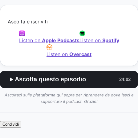
Ascolta e iscriviti
Listen on
Apple Podcasts
Listen on
Spotify
Listen on
Overcast
Ascolta questo episodio
24:02
Ascoltaci sulle piattaforme qui sopra per riprendere da dove lasci e
supportare il podcast. Grazie!
Condividi