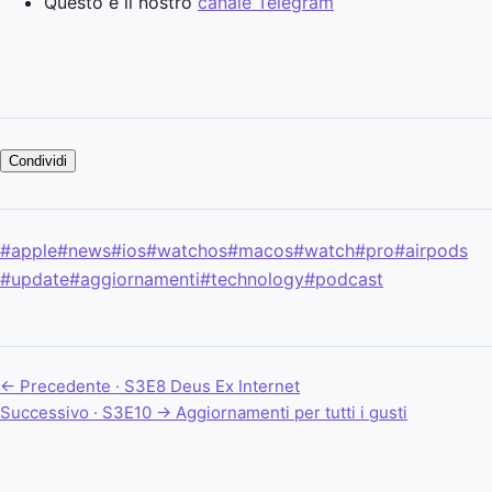
Questo è il nostro
canale Telegram
Condividi
#apple
#news
#ios
#watchos
#macos
#watch
#pro
#airpods
#update
#aggiornamenti
#technology
#podcast
← Precedente · S3E8
Deus Ex Internet
Successivo · S3E10 →
Aggiornamenti per tutti i gusti