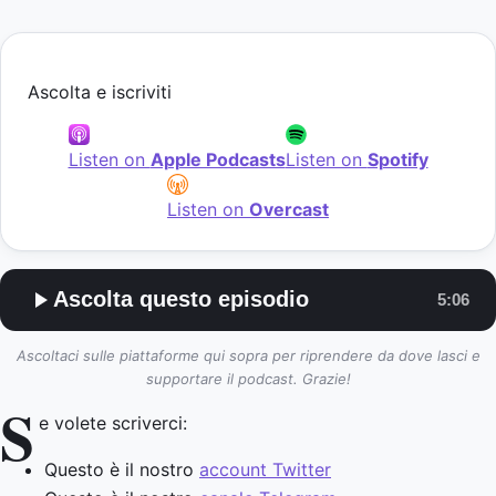
Ascolta e iscriviti
Listen on
Apple Podcasts
Listen on
Spotify
Listen on
Overcast
Ascolta questo episodio
5:06
Ascoltaci sulle piattaforme qui sopra per riprendere da dove lasci e
supportare il podcast. Grazie!
S
e volete scriverci:
Questo è il nostro
account Twitter