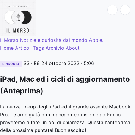
Il Morso
Notizie e curiosità dal mondo Apple.
Home
Articoli
Tags
Archivio
About
S3 · E9
24 ottobre 2022
· 5:06
EPISODIO
iPad, Mac ed i cicli di aggiornamento
(Anteprima)
La nuova lineup degli iPad ed il grande assente Macbook
Pro. Le ambiguità non mancano ed insieme ad Emilio
proveremo a fare un po' di chiarezza. Questa l'anteprima
della prossima puntata! Buon ascolto!