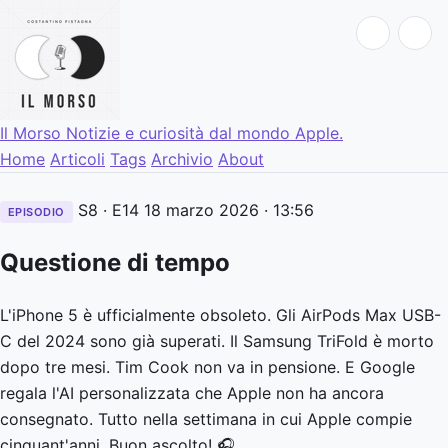
Il Morso
Notizie e curiosità dal mondo Apple.
Home
Articoli
Tags
Archivio
About
S8 · E14
18 marzo 2026
· 13:56
EPISODIO
Questione di tempo
L'iPhone 5 è ufficialmente obsoleto. Gli AirPods Max USB-
C del 2024 sono già superati. Il Samsung TriFold è morto
dopo tre mesi. Tim Cook non va in pensione. E Google
regala l'AI personalizzata che Apple non ha ancora
consegnato. Tutto nella settimana in cui Apple compie
cinquant'anni. Buon ascolto! 🎧