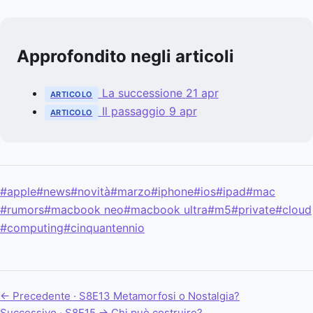
Approfondito negli articoli
La successione
21 apr
ARTICOLO
Il passaggio
9 apr
ARTICOLO
#apple
#news
#novità
#marzo
#iphone
#ios
#ipad
#mac
#rumors
#macbook neo
#macbook ultra
#m5
#private
#cloud
#computing
#cinquantennio
← Precedente · S8E13
Metamorfosi o Nostalgia?
Successivo · S8E15 →
Chi può costruire?