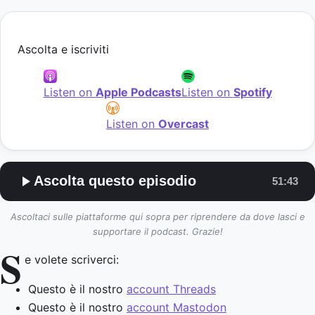
Ascolta e iscriviti
Listen on
Apple Podcasts
Listen on
Spotify
Listen on
Overcast
Ascolta questo episodio
51:43
Ascoltaci sulle piattaforme qui sopra per riprendere da dove lasci e
supportare il podcast. Grazie!
S
e volete scriverci:
Questo è il nostro
account Threads
Questo è il nostro
account Mastodon