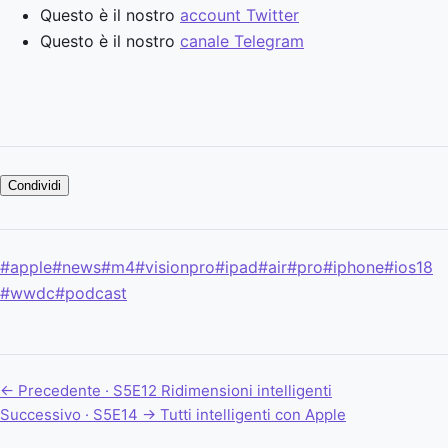
Questo è il nostro
account Twitter
Questo è il nostro
canale Telegram
Condividi
#apple
#news
#m4
#visionpro
#ipad
#air
#pro
#iphone
#ios18
#wwdc
#podcast
← Precedente · S5E12
Ridimensioni intelligenti
Successivo · S5E14 →
Tutti intelligenti con Apple