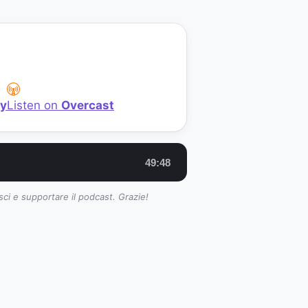
fy
Listen on
Overcast
49:48
sci e supportare il podcast. Grazie!