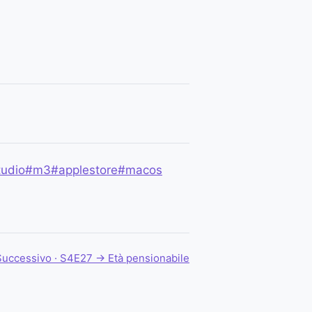
udio
#m3
#applestore
#macos
Successivo · S4E27 →
Età pensionabile