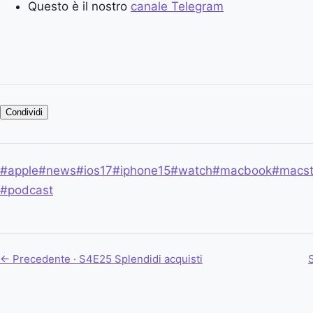
Questo è il nostro
canale Telegram
Condividi
#apple
#news
#ios17
#iphone15
#watch
#macbook
#macst
#podcast
← Precedente · S4E25
Splendidi acquisti