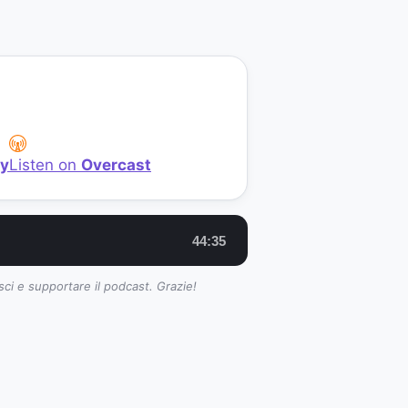
fy
Listen on
Overcast
44:35
sci e supportare il podcast. Grazie!