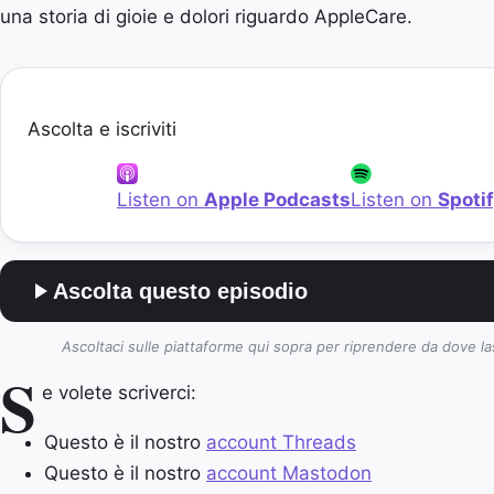
una storia di gioie e dolori riguardo AppleCare.
Ascolta e iscriviti
Listen on
Apple Podcasts
Listen on
Spoti
Ascolta questo episodio
Ascoltaci sulle piattaforme qui sopra per riprendere da dove la
S
e volete scriverci:
Questo è il nostro
account Threads
Questo è il nostro
account Mastodon