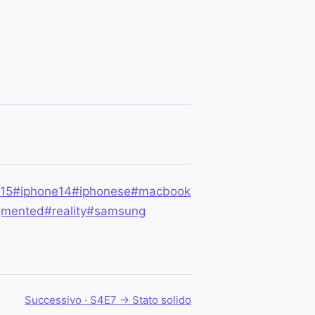
15
#iphone14
#iphonese
#macbook
gmented
#reality
#samsung
Successivo · S4E7 →
Stato solido