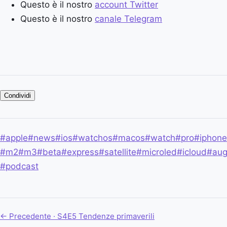
Questo è il nostro
account Twitter
Questo è il nostro
canale Telegram
Condividi
#apple
#news
#ios
#watchos
#macos
#watch
#pro
#iphone
#m2
#m3
#beta
#express
#satellite
#microled
#icloud
#au
#podcast
← Precedente · S4E5
Tendenze primaverili