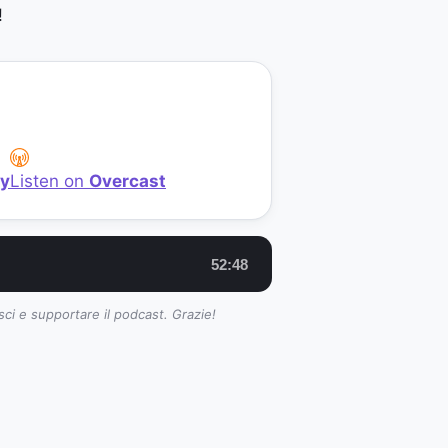
!
fy
Listen on
Overcast
52:48
sci e supportare il podcast. Grazie!