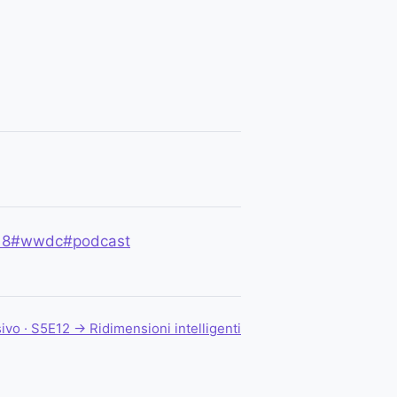
18
#wwdc
#podcast
ivo · S5E12 →
Ridimensioni intelligenti