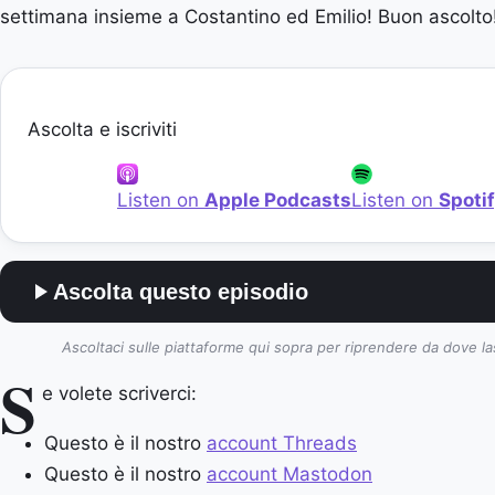
settimana insieme a Costantino ed Emilio! Buon ascolto
Ascolta e iscriviti
Listen on
Apple Podcasts
Listen on
Spoti
Ascolta questo episodio
Ascoltaci sulle piattaforme qui sopra per riprendere da dove la
S
e volete scriverci:
Questo è il nostro
account Threads
Questo è il nostro
account Mastodon