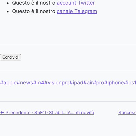
Questo è il nostro
account Twitter
Questo è il nostro
canale Telegram
Condividi
#apple
#news
#m4
#visionpro
#ipad
#air
#pro
#iphone
#ios
← Precedente · S5E10
Strabil...IA...nti novità
Success