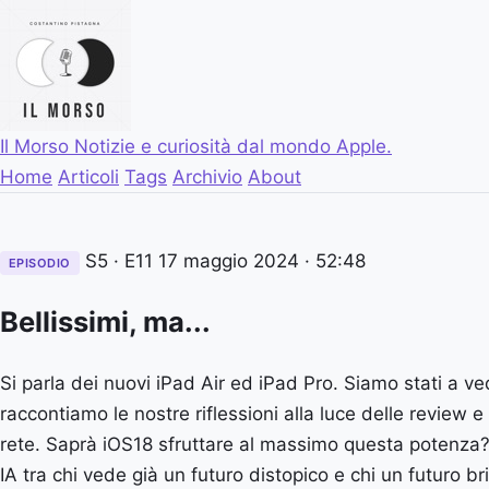
Il Morso
Notizie e curiosità dal mondo Apple.
Home
Articoli
Tags
Archivio
About
S5 · E11
17 maggio 2024
· 52:48
EPISODIO
Bellissimi, ma...
Si parla dei nuovi iPad Air ed iPad Pro. Siamo stati a ved
raccontiamo le nostre riflessioni alla luce delle review e
rete. Saprà iOS18 sfruttare al massimo questa potenza?
IA tra chi vede già un futuro distopico e chi un futuro b