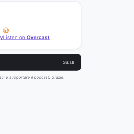
fy
Listen on
Overcast
36:18
sci e supportare il podcast. Grazie!