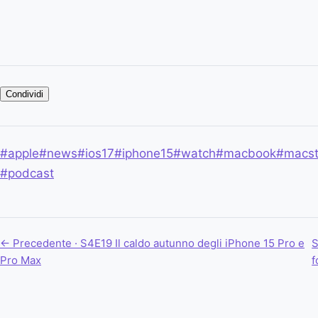
Condividi
#apple
#news
#ios17
#iphone15
#watch
#macbook
#macst
#podcast
← Precedente · S4E19
Il caldo autunno degli iPhone 15 Pro e
S
Pro Max
f