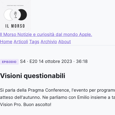
Il Morso
Notizie e curiosità dal mondo Apple.
Home
Articoli
Tags
Archivio
About
S4 · E20
14 ottobre 2023
· 36:18
EPISODIO
Visioni questionabili
Si parla della Pragma Conference, l'evento per programm
atteso dell'autunno. Ne parliamo con Emilio insieme a ta
Vision Pro. Buon ascolto!