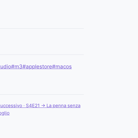
udio
#m3
#applestore
#macos
uccessivo · S4E21 →
La penna senza
oglio