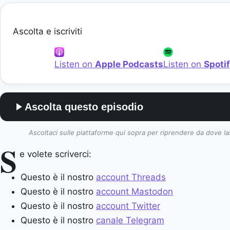
Ascolta e iscriviti
Listen on
Apple Podcasts
Listen on
Spoti
Ascolta questo episodio
Ascoltaci sulle piattaforme qui sopra per riprendere da dove la
S
e volete scriverci:
Questo è il nostro
account Threads
Questo è il nostro
account Mastodon
Questo è il nostro
account Twitter
Questo è il nostro
canale Telegram