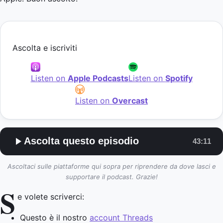
Ascolta e iscriviti
Listen on
Apple Podcasts
Listen on
Spotify
Listen on
Overcast
Ascolta questo episodio
43:11
Ascoltaci sulle piattaforme qui sopra per riprendere da dove lasci e
supportare il podcast. Grazie!
S
e volete scriverci:
Questo è il nostro
account Threads