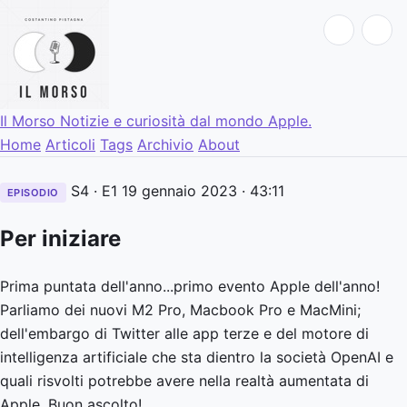
Il Morso
Notizie e curiosità dal mondo Apple.
Home
Articoli
Tags
Archivio
About
S4 · E1
19 gennaio 2023
· 43:11
EPISODIO
Per iniziare
Prima puntata dell'anno...primo evento Apple dell'anno!
Parliamo dei nuovi M2 Pro, Macbook Pro e MacMini;
dell'embargo di Twitter alle app terze e del motore di
intelligenza artificiale che sta dientro la società OpenAI e
quali risvolti potrebbe avere nella realtà aumentata di
Apple. Buon ascolto!