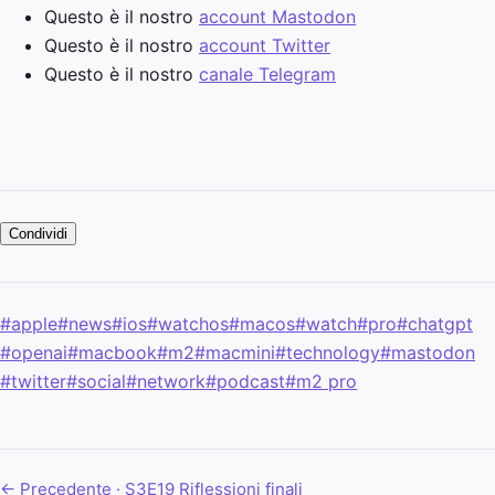
Questo è il nostro
account Mastodon
Questo è il nostro
account Twitter
Questo è il nostro
canale Telegram
Condividi
#apple
#news
#ios
#watchos
#macos
#watch
#pro
#chatgpt
#openai
#macbook
#m2
#macmini
#technology
#mastodon
#twitter
#social
#network
#podcast
#m2 pro
← Precedente · S3E19
Riflessioni finali