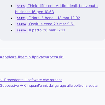
Think different: Addio ideali, benvenuto
S8·E3
business
16 gen
10:53
Fidarsi è bene...
13 mar
12:02
S8·E11
Ospiti a cena
23 mar
9:51
S8·E16
Il patto
26 mar
12:11
S8·E19
#apple
#ai
#gemini
#privacy
#pcc
#siri
← Precedente
Il software che arranca
Successivo →
Cinquant'anni: dal garage alla poltrona vuota