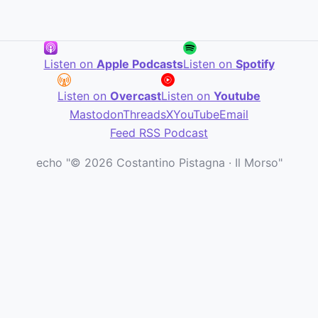
Listen on
Apple Podcasts
Listen on
Spotify
Listen on
Overcast
Listen on
Youtube
Mastodon
Threads
X
YouTube
Email
Feed RSS Podcast
echo "© 2026 Costantino Pistagna · Il Morso"