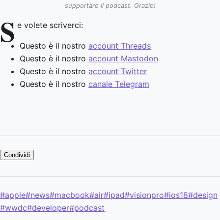
supportare il podcast. Grazie!
S
e volete scriverci:
Questo è il nostro
account Threads
Questo è il nostro
account Mastodon
Questo è il nostro
account Twitter
Questo è il nostro
canale Telegram
Condividi
#apple
#news
#macbook
#air
#ipad
#visionpro
#ios18
#design
#wwdc
#developer
#podcast