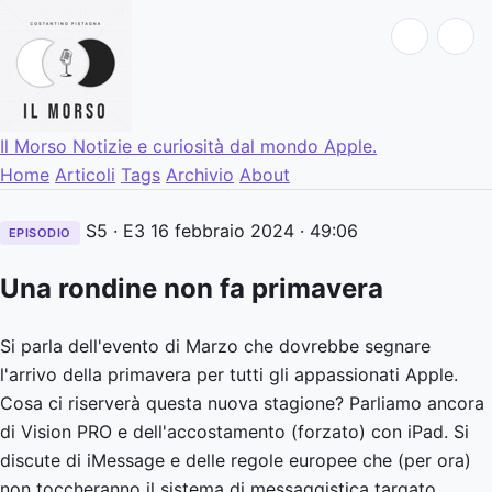
Il Morso
Notizie e curiosità dal mondo Apple.
Home
Articoli
Tags
Archivio
About
S5 · E3
16 febbraio 2024
· 49:06
EPISODIO
Una rondine non fa primavera
Si parla dell'evento di Marzo che dovrebbe segnare
l'arrivo della primavera per tutti gli appassionati Apple.
Cosa ci riserverà questa nuova stagione? Parliamo ancora
di Vision PRO e dell'accostamento (forzato) con iPad. Si
discute di iMessage e delle regole europee che (per ora)
non toccheranno il sistema di messaggistica targato