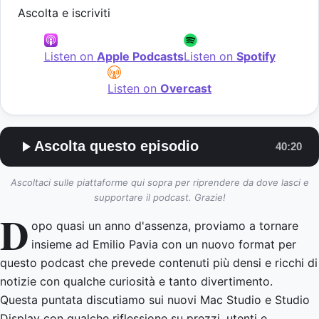
Ascolta e iscriviti
Listen on
Apple Podcasts
Listen on
Spotify
Listen on
Overcast
Ascolta questo episodio
40:20
Ascoltaci sulle piattaforme qui sopra per riprendere da dove lasci e
supportare il podcast. Grazie!
D
opo quasi un anno d'assenza, proviamo a tornare
insieme ad Emilio Pavia con un nuovo format per
questo podcast che prevede contenuti più densi e ricchi di
notizie con qualche curiosità e tanto divertimento.
Questa puntata discutiamo sui nuovi Mac Studio e Studio
Display con qualche riflessione su prezzi, utenti e