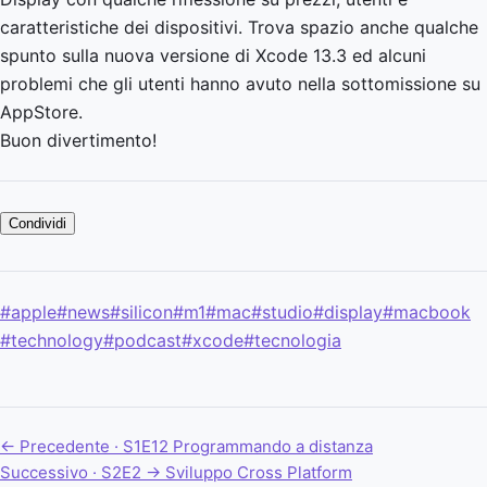
caratteristiche dei dispositivi. Trova spazio anche qualche
spunto sulla nuova versione di Xcode 13.3 ed alcuni
problemi che gli utenti hanno avuto nella sottomissione su
AppStore.
Buon divertimento!
Condividi
#apple
#news
#silicon
#m1
#mac
#studio
#display
#macbook
#technology
#podcast
#xcode
#tecnologia
← Precedente · S1E12
Programmando a distanza
Successivo · S2E2 →
Sviluppo Cross Platform