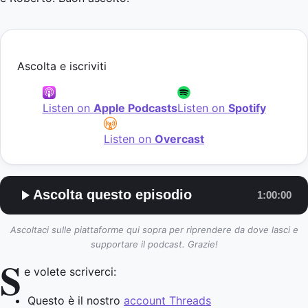
Ascolta e iscriviti
Listen on
Apple Podcasts
Listen on
Spotify
Listen on
Overcast
Ascolta questo episodio
1:00:00
Ascoltaci sulle piattaforme qui sopra per riprendere da dove lasci e
supportare il podcast. Grazie!
S
e volete scriverci:
Questo è il nostro
account Threads