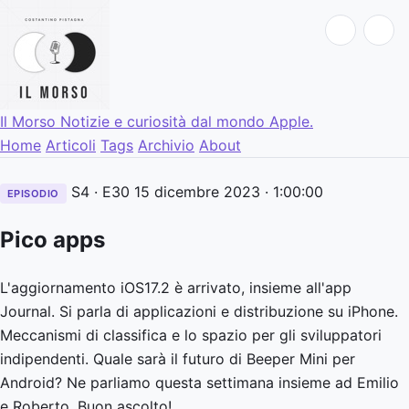
Il Morso
Notizie e curiosità dal mondo Apple.
Home
Articoli
Tags
Archivio
About
S4 · E30
15 dicembre 2023
· 1:00:00
EPISODIO
Pico apps
L'aggiornamento iOS17.2 è arrivato, insieme all'app
Journal. Si parla di applicazioni e distribuzione su iPhone.
Meccanismi di classifica e lo spazio per gli sviluppatori
indipendenti. Quale sarà il futuro di Beeper Mini per
Android? Ne parliamo questa settimana insieme ad Emilio
e Roberto. Buon ascolto!