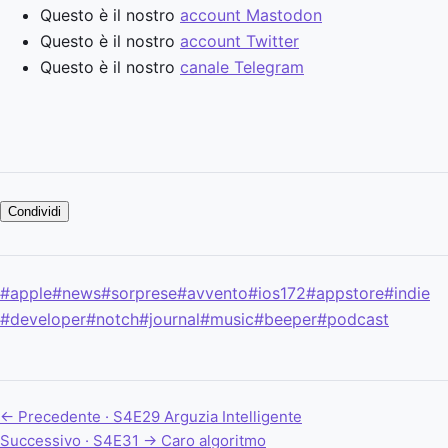
Questo è il nostro
account Mastodon
Questo è il nostro
account Twitter
Questo è il nostro
canale Telegram
Condividi
#apple
#news
#sorprese
#avvento
#ios172
#appstore
#indie
#developer
#notch
#journal
#music
#beeper
#podcast
← Precedente · S4E29
Arguzia Intelligente
Successivo · S4E31 →
Caro algoritmo