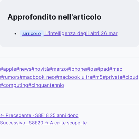
Approfondito nell'articolo
L'intelligenza degli altri
26 mar
ARTICOLO
#apple
#news
#novità
#marzo
#iphone
#ios
#ipad
#mac
#rumors
#macbook neo
#macbook ultra
#m5
#private
#cloud
#computing
#cinquantennio
← Precedente · S8E18
25 anni dopo
Successivo · S8E20 →
A carte scoperte