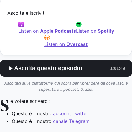
Ascolta e iscriviti
Listen on
Apple Podcasts
Listen on
Spotify
Listen on
Overcast
Ascolta questo episodio
1:01:49
Ascoltaci sulle piattaforme qui sopra per riprendere da dove lasci e
supportare il podcast. Grazie!
S
e volete scriverci:
Questo è il nostro
account Twitter
Questo è il nostro
canale Telegram