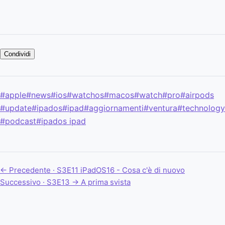
Condividi
#apple
#news
#ios
#watchos
#macos
#watch
#pro
#airpods
#update
#ipados
#ipad
#aggiornamenti
#ventura
#technology
#podcast
#ipados ipad
← Precedente · S3E11
iPadOS16 - Cosa c'è di nuovo
Successivo · S3E13 →
A prima svista