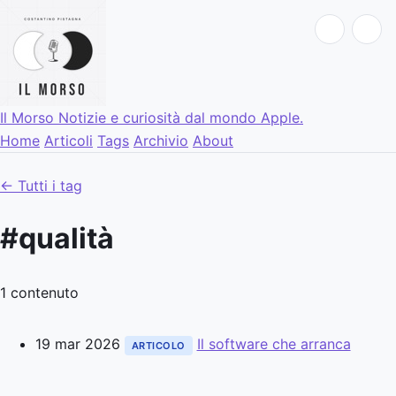
Il Morso
Notizie e curiosità dal mondo Apple.
Home
Articoli
Tags
Archivio
About
← Tutti i tag
#qualità
1 contenuto
19 mar 2026
Il software che arranca
ARTICOLO