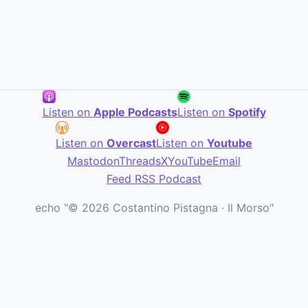
Listen on
Apple Podcasts
Listen on
Spotify
Listen on
Overcast
Listen on
Youtube
Mastodon
Threads
X
YouTube
Email
Feed RSS Podcast
echo "© 2026 Costantino Pistagna · Il Morso"